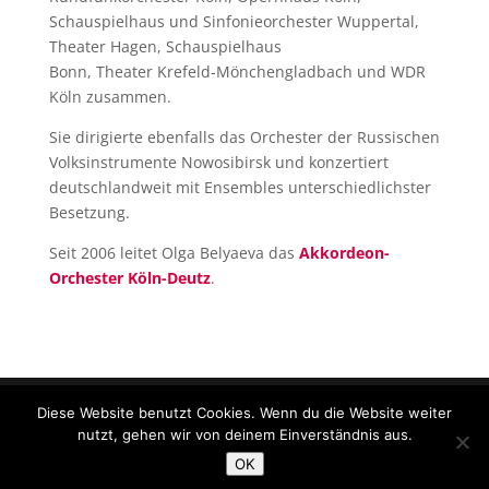
Schauspielhaus und Sinfonieorchester Wuppertal,
Theater Hagen, Schauspielhaus
Bonn, Theater
Krefeld-Mönchengladbach und WDR
Köln zusammen.
Sie dirigierte ebenfalls das Orchester der Russischen
Volksinstrumente Nowosibirsk und konzertiert
deutschlandweit mit Ensembles unterschiedlichster
Besetzung.
Seit 2006 leitet Olga Belyaeva das
Akkordeon-
Orchester Köln-Deutz
.
Diese Website benutzt Cookies. Wenn du die Website weiter
nutzt, gehen wir von deinem Einverständnis aus.
© 2018 Akkordeon Orchester Köln-Deutz |
OK
Datenschutzerklärung
|
Impressum