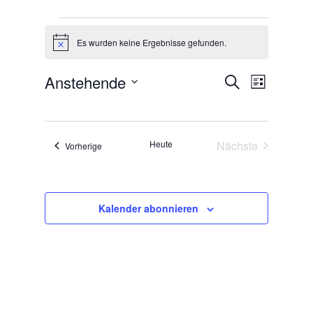
Veranstaltungen
Es wurden keine Ergebnisse gefunden.
Hinweis
Veranstal
Veranst
Anstehende
Suche
Liste
Ansicht
Suche
Datum
Navigat
und
wählen.
Ansichten
Heute
Nächste
Veranstaltungen
Vorherige
Navigatio
Veranstaltunge
Kalender abonnieren